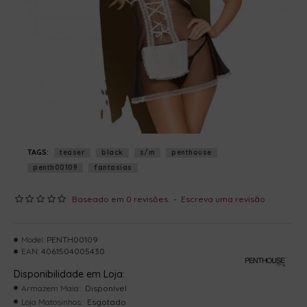
TAGS:
teaser
black
s/m
penthouse
penth00109
fantasias
Baseado em 0 revisões.
-
Escreva uma revisão
Model:
PENTH00109
EAN:
4061504005430
Disponibilidade em Loja:
Armazem Maia:
Disponível
Loja Matosinhos:
Esgotado