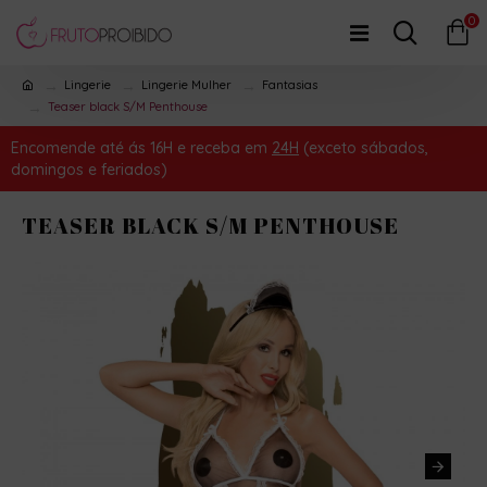
0
Lingerie
Lingerie Mulher
Fantasias
Teaser black S/M Penthouse
Encomende até ás 16H e receba em
24H
(exceto sábados,
domingos e feriados)
TEASER BLACK S/M PENTHOUSE