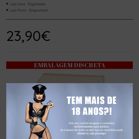
Loja Gaia:
Esgotado
Loja Porto:
Disponível
23,90€
EMBALAGEM DISCRETA