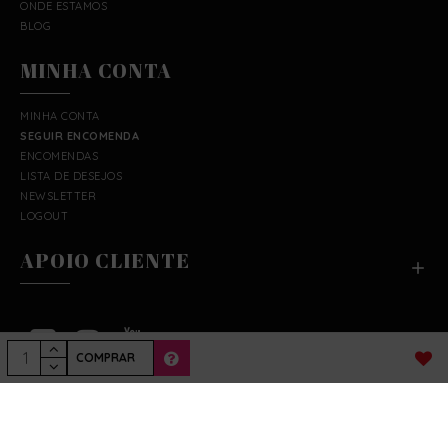
ONDE ESTAMOS
BLOG
MINHA CONTA
MINHA CONTA
SEGUIR ENCOMENDA
ENCOMENDAS
LISTA DE DESEJOS
NEWSLETTER
LOGOUT
APOIO CLIENTE
COMPRAR
Copyright © 2019 Fruto Proibido. Todos os
direitos reservados.