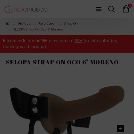
0
SexToys
Para Casal
Strap On
SELOPA Strap On Oco 6" Moreno
Encomende até ás 16H e receba em
24H
(exceto sábados,
domingos e feriados)
SELOPA STRAP ON OCO 6" MORENO