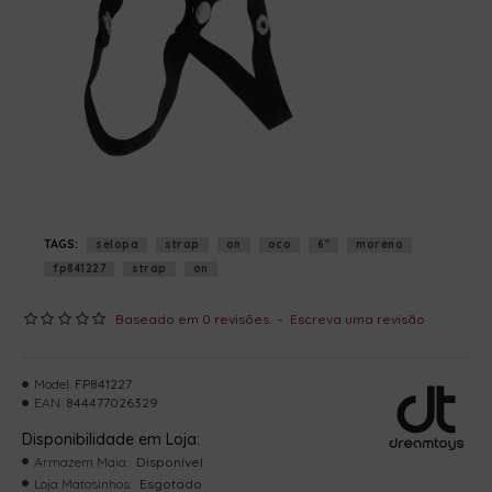
TAGS:
selopa
strap
on
oco
6"
moreno
fp841227
strap
on
Baseado em 0 revisões.
-
Escreva uma revisão
Model:
FP841227
EAN:
844477026329
Disponibilidade em Loja:
Armazem Maia:
Disponível
Loja Matosinhos:
Esgotado