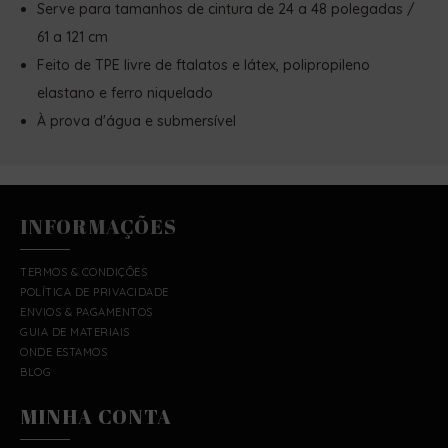
Serve para tamanhos de cintura de 24 a 48 polegadas /
61 a 121 cm
Feito de TPE livre de ftalatos e látex, polipropileno
elastano e ferro niquelado
À prova d'água e submersível
INFORMAÇÕES
TERMOS & CONDIÇÕES
POLÍTICA DE PRIVACIDADE
ENVIOS & PAGAMENTOS
GUIA DE MATERIAIS
ONDE ESTAMOS
BLOG
MINHA CONTA