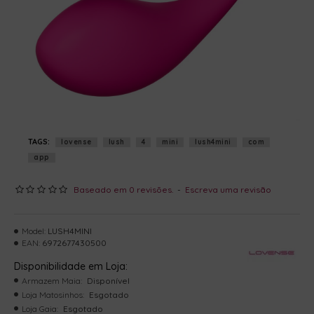
TAGS:
lovense
lush
4
mini
lush4mini
com
app
Baseado em 0 revisões.
-
Escreva uma revisão
Model:
LUSH4MINI
EAN:
6972677430500
Disponibilidade em Loja:
Armazem Maia:
Disponível
Loja Matosinhos:
Esgotado
Loja Gaia:
Esgotado