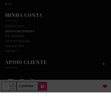
BLOG
MINHA CONTA
MINHA CONTA
SEGUIR ENCOMENDA
ENCOMENDAS
LISTA DE DESEJOS
NEWSLETTER
LOGOUT
APOIO CLIENTE
COMPRAR
Copyright © 2019 Fruto Proibido. Todos os
direitos reservados.