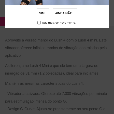
SIM
AINDA NÃO
DESCRIÇÃO
AVALIAÇÕES
Não mostrar novamente.
Aproveite a versão menor do Lush 4 com o Lush 4 mini. Este
vibrador oferece infinitos modos de vibração controlados pelo
aplicativo.
A diferença no Lush 4 Mini é que ele tem uma largura de
inserção de 31 mm (1,2 polegadas), ideal para iniciantes
Mantém as mesmas características do Lush 4:
- Vibrador atualizado: Oferece até 7.000 vibrações por minuto
para estimulação intensa do ponto G.
- Design G-Curve: Ajusta-se precisamente ao seu ponto G e