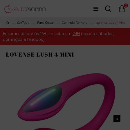
0
SexToys
Para Casal
Controlo Remoto
Lovense Lush 4 Mini
Encomende até ás 16H e receba em
24H
(exceto sábados,
domingos e feriados)
LOVENSE LUSH 4 MINI