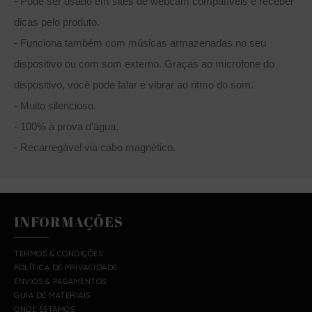
- Pode ser usado em sites de webcam compatíveis e receber
dicas pelo produto.
- Funciona também com músicas armazenadas no seu
dispositivo ou com som externo. Graças ao microfone do
dispositivo, você pode falar e vibrar ao ritmo do som.
- Muito silencioso.
- 100% à prova d'água.
- Recarregável via cabo magnético.
INFORMAÇÕES
TERMOS & CONDIÇÕES
POLÍTICA DE PRIVACIDADE
ENVIOS & PAGAMENTOS
GUIA DE MATERIAIS
ONDE ESTAMOS